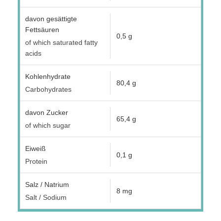
davon gesättigte
Fettsäuren
0,5 g
of which saturated fatty
acids
Kohlenhydrate
80,4 g
Carbohydrates
davon Zucker
65,4 g
of which sugar
Eiweiß
0,1 g
Protein
Salz / Natrium
8 mg
Salt / Sodium