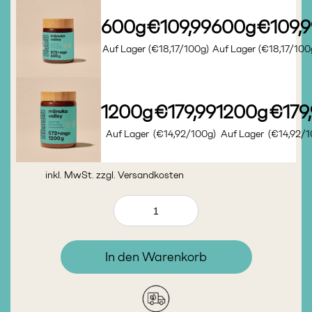
600g
€109,99
600g
€109,9
Auf Lager
(€18,17/100g)
Auf Lager
(€18,17/100
1200g
€179,99
1200g
€179
Auf Lager
(€14,92/100g)
Auf Lager
(€14,92/1
inkl. MwSt. zzgl.
Versandkosten
In den Warenkorb