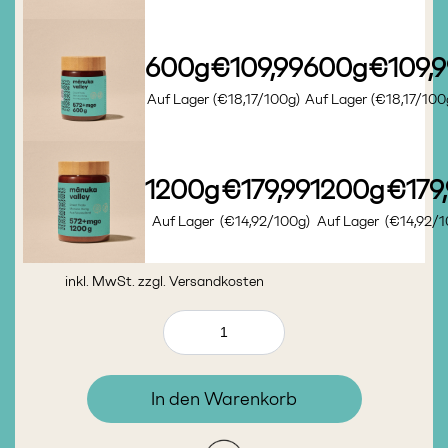
600g
€109,99
600g
€109,9
Auf Lager
(€18,17/100g)
Auf Lager
(€18,17/100
1200g
€179,99
1200g
€179
Auf Lager
(€14,92/100g)
Auf Lager
(€14,92/1
inkl. MwSt. zzgl.
Versandkosten
In den Warenkorb