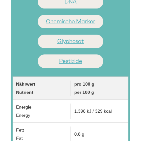
DNA
Chemische Marker
Glyphosat
Pestizide
Nährwert
pro 100 g
Nutrient
per 100 g
Energie
1.398 kJ / 329 kcal
Energy
Fett
0,8 g
Fat