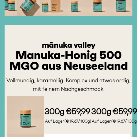
mānuka valley
Manuka-Honig 500
MGO aus Neuseeland
Vollmundig, karamellig. Komplex und etwas erdig,
mit feinem Nachgeschmack.
300g
€59,99
300g
€59,9
Auf Lager
(€19,67/100g)
Auf Lager
(€19,67/100g