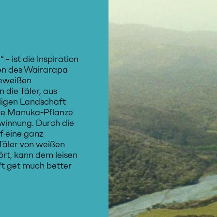
 ist die Inspiration
sen des Wairarapa
meweißen
 die Täler, aus
ligen Landschaft
ste Manuka-Pflanze
winnung. Durch die
f eine ganz
Täler von weißen
rt, kann dem leisen
t get much better