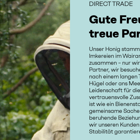
DIRECT TRADE
Gute Fre
treue Par
Unser Honig stammt 
Imkereien im Wairar
zusammen – nur wir 
Partner, wir besuch
nach einem langen 
Hügel oder ans Meer
Leidenschaft für di
vertrauensvolle Zu
ist wie ein Bienenst
gemeinsame Sache. 
beruhende Beziehung
wir unseren Kunden 
Stabilität garantier