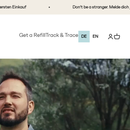
Don't be a stranger. Melde dich jetzt an und si
Get a Refill
Track & Trace
Kundenkonto
Warenko
DE
EN