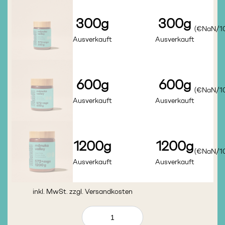
300g
300g
(€NaN/1
Ausverkauft
Ausverkauft
600g
600g
(€NaN/1
Ausverkauft
Ausverkauft
1200g
1200g
(€NaN/1
Ausverkauft
Ausverkauft
inkl. MwSt. zzgl.
Versandkosten