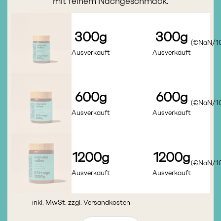
mit feinem Nachgeschmack.
300g
300g
(€NaN/1
Ausverkauft
Ausverkauft
600g
600g
(€NaN/1
Ausverkauft
Ausverkauft
1200g
1200g
(€NaN/1
Ausverkauft
Ausverkauft
inkl. MwSt. zzgl.
Versandkosten