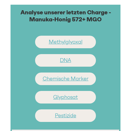
Analyse unserer letzten Charge -
Manuka-Honig 572+ MGO
Methylglyoxal
DNA
Chemische Marker
Glyphosat
Pestizide