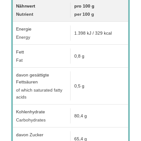
Nährwert
pro 100 g
Nutrient
per 100 g
Energie
1.398 kJ / 329 kcal
Energy
Fett
0,8 g
Fat
davon gesättigte
Fettsäuren
0,5 g
of which saturated fatty
acids
Kohlenhydrate
80,4 g
Carbohydrates
davon Zucker
65,4 g